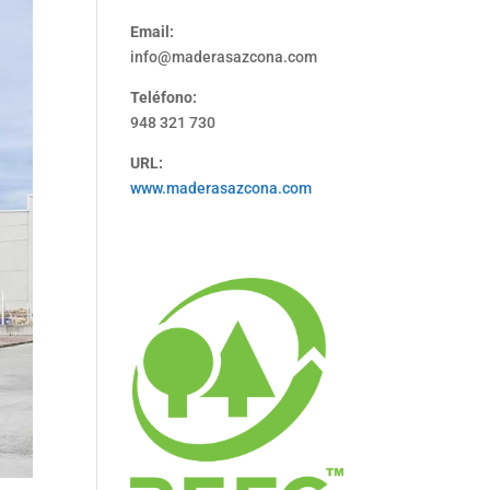
Email:
info@maderasazcona.com
Teléfono:
948 321 730
URL:
www.maderasazcona.com