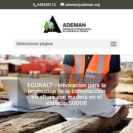
948268112
ademan@ademan.org
Seleccionar página
EGURALT - Innovación para la
promoción de la construcción
en altura con madera en el
espacio SUDOE