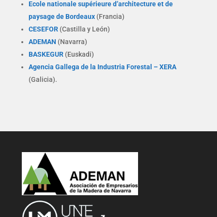
Ecole nationale supérieure d’architecture et de
paysage de Bordeaux
(Francia)
CESEFOR
(Castilla y León)
ADEMAN
(Navarra)
BASKEGUR
(Euskadi)
Agencia Gallega de la Industria Forestal – XERA
(Galicia).