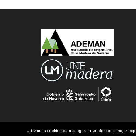
Utilizamos cookies para asegurar que damos la mejor exper
© 2017 ADEMAN, Asociación de Empresarios de l