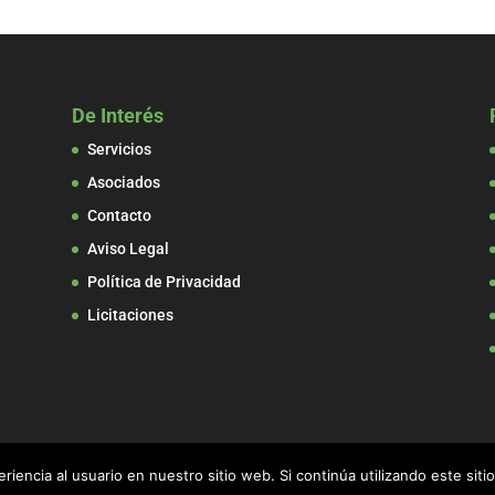
De Interés
Servicios
Asociados
Contacto
Aviso Legal
Política de Privacidad
Licitaciones
iencia al usuario en nuestro sitio web. Si continúa utilizando este si
a Madera de Navarra