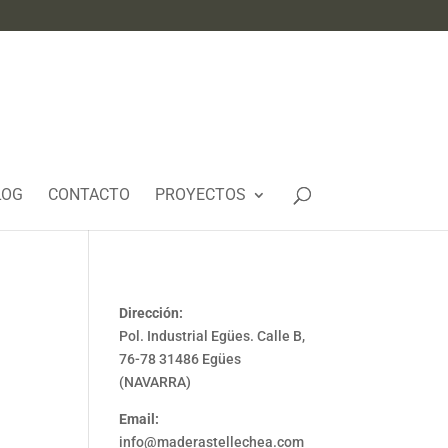
LOG
CONTACTO
PROYECTOS
Dirección:
Pol. Industrial Egües. Calle B,
76-78 31486 Egües
(NAVARRA)
Email:
info@maderastellechea.com