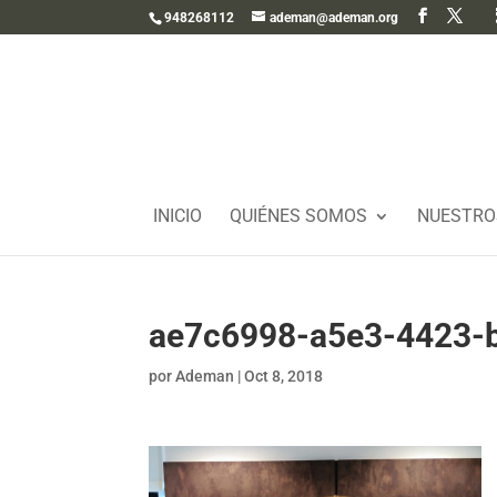
948268112
ademan@ademan.org
INICIO
QUIÉNES SOMOS
NUESTRO
ae7c6998-a5e3-4423-b
por
Ademan
|
Oct 8, 2018