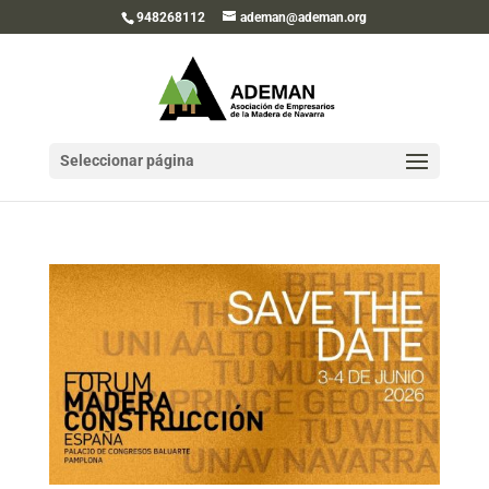
948268112
ademan@ademan.org
Seleccionar página