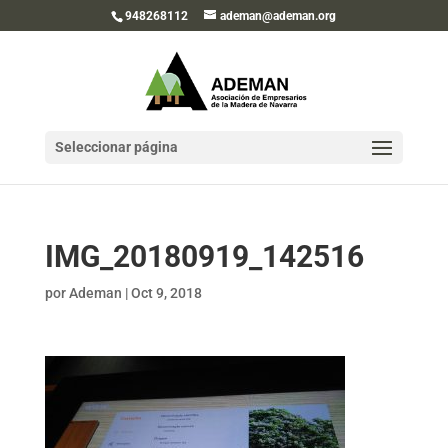
948268112
ademan@ademan.org
Seleccionar página
IMG_20180919_142516
por
Ademan
|
Oct 9, 2018