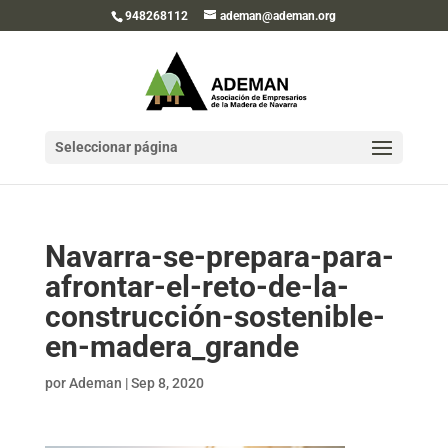
948268112
ademan@ademan.org
Seleccionar página
Navarra-se-prepara-para-
afrontar-el-reto-de-la-
construcción-sostenible-
en-madera_grande
por
Ademan
|
Sep 8, 2020