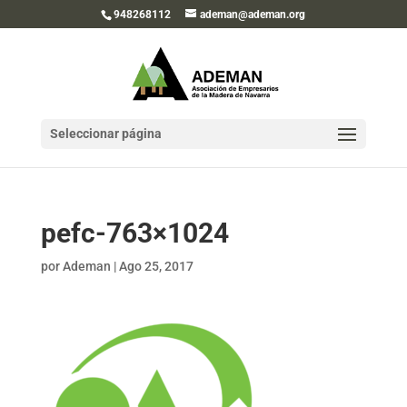
948268112
ademan@ademan.org
Seleccionar página
pefc-763×1024
por
Ademan
|
Ago 25, 2017