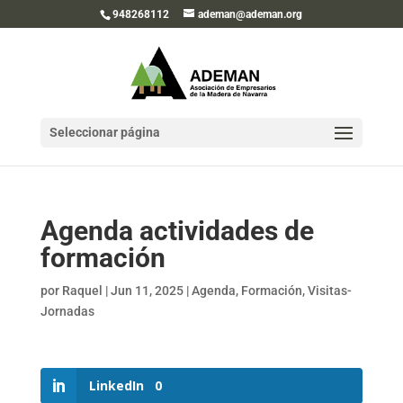
948268112
ademan@ademan.org
Seleccionar página
Agenda actividades de
formación
por
Raquel
|
Jun 11, 2025
|
Agenda
,
Formación
,
Visitas-
Jornadas
LinkedIn
0