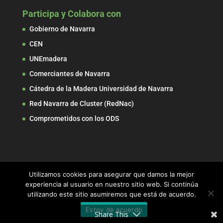
Participa y Colabora con
Gobierno de Navarra
CEN
UNEmadera
Comerciantes de Navarra
Cátedra de la Madera Universidad de Navarra
Red Navarra de Cluster (RedNac)
Comprometidos con los ODS
Utilizamos cookies para asegurar que damos la mejor
experiencia al usuario en nuestro sitio web. Si continúa
utilizando este sitio asumiremos que está de acuerdo.
© 2017 ADEMAN, Asociación de Empresarios de la
Estoy de acuerdo
Madera de Navarra
Share This