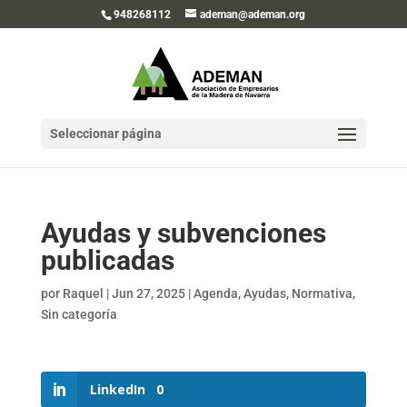
948268112
ademan@ademan.org
Seleccionar página
Ayudas y subvenciones
publicadas
por
Raquel
|
Jun 27, 2025
|
Agenda
,
Ayudas
,
Normativa
,
Sin categoría
LinkedIn
0