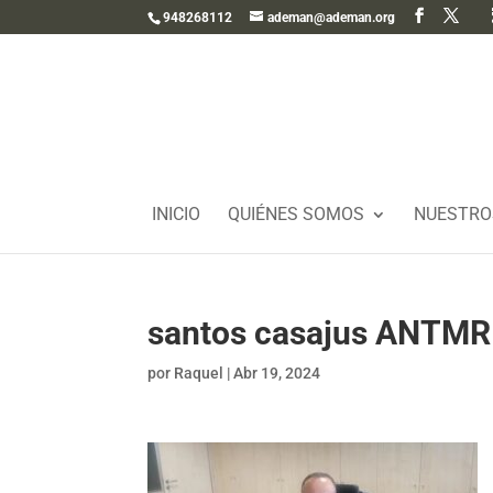
948268112
ademan@ademan.org
INICIO
QUIÉNES SOMOS
NUESTRO
santos casajus ANTMR
por
Raquel
|
Abr 19, 2024