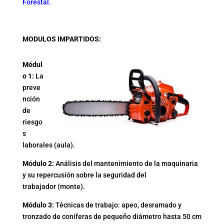
Forestal.
MODULOS IMPARTIDOS:
Módul
o 1:
La
preve
nción
de
riesgo
s
laborales (aula).
Módulo 2:
Análisis del mantenimiento de la maquinaria
y su repercusión sobre la seguridad del
trabajador
(monte).
Módulo 3:
Técnicas de trabajo: apeo, desramado y
tronzado de coníferas de pequeño diámetro hasta 50 cm