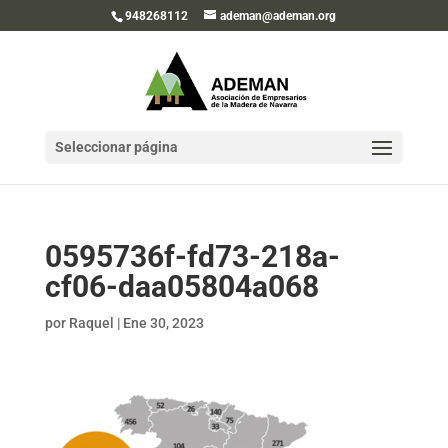
948268112
ademan@ademan.org
Seleccionar página
0595736f-fd73-218a-
cf06-daa05804a068
por
Raquel
|
Ene 30, 2023