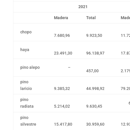
2021
2
Madera
Total
Mad
chopo
7.680,96
9.923,50
11.7
haya
23.491,30
96.138,97
17.8
pino alepo
–
457,00
2.17
pino
laricio
9.385,32
44.998,92
79.2
pino
69
radiata
5.214,02
9.630,45
pino
silvestre
15.417,80
30.959,60
12.9