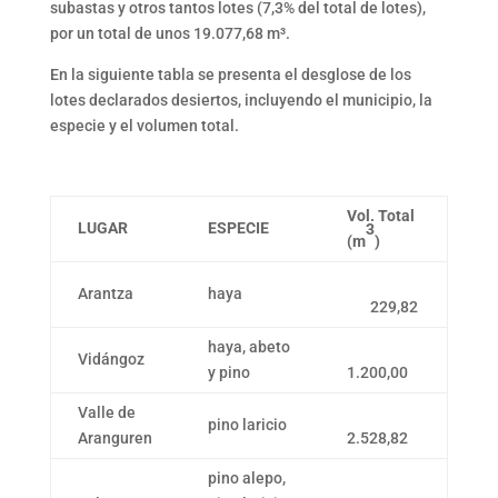
subastas y otros tantos lotes (7,3% del total de lotes),
por un total de unos 19.077,68 m³.
En la siguiente tabla se presenta el desglose de los
lotes declarados desiertos, incluyendo el municipio, la
especie y el volumen total.
Vol. Total
LUGAR
ESPECIE
3
(m
)
Arantza
haya
229,82
haya, abeto
Vidángoz
y pino
1.200,00
Valle de
pino laricio
Aranguren
2.528,82
pino alepo,