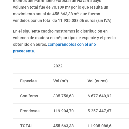
montes del Patrimonio Forestal de Navarra cuyo
volumen total fue de 70.109 m³
por lo que resulta un
movimiento anual de 455.663,38 m³, que fueron
vendidos por un total de 11.935.088,06 euros (sin IVA).
En el siguiente cuadro mostramos la distribución en
volumen de madera en m³ por tipo de especie y el precio
obtenido en euros,
comparándolos con el año
precedente.
2022
Especies
Vol (m³)
Vol (euros)
Coníferas
335.758,68
6.677.640,92
Frondosas
119.904,70
5.257.447,67
TOTAL
455.663,38
11.935.088,6