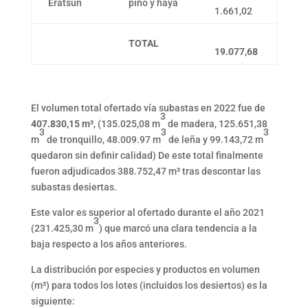
Eratsun
pino y haya
1.661,02
TOTAL
19.077,68
El volumen total ofertado vía subastas en 2022 fue de
3
407.830,15 m³
, (135.025,08 m
de madera, 125.651,38
3
3
3
m
de tronquillo, 48.009.97 m
de leña y 99.143,72 m
quedaron sin definir calidad) De este total finalmente
fueron adjudicados 388.752,47 m³ tras descontar las
subastas desiertas.
Este valor es superior al ofertado durante el año 2021
3
(231.425,30 m
) que marcó una clara tendencia a la
baja respecto a los años anteriores.
La distribución por especies y productos en volumen
(m³) para todos los lotes (incluidos los desiertos) es la
siguiente: