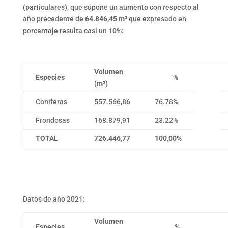
(particulares), que supone un aumento con respecto al
año precedente de
64.846,45
m³
que expresado en
porcentaje resulta casi un
10%
:
Volumen
Especies
%
(m³)
Coníferas
557.566,86
76.78%
Frondosas
168.879,91
23.22%
TOTAL
726.446,77
100,00%
Datos de año 2021:
Volumen
Especies
%