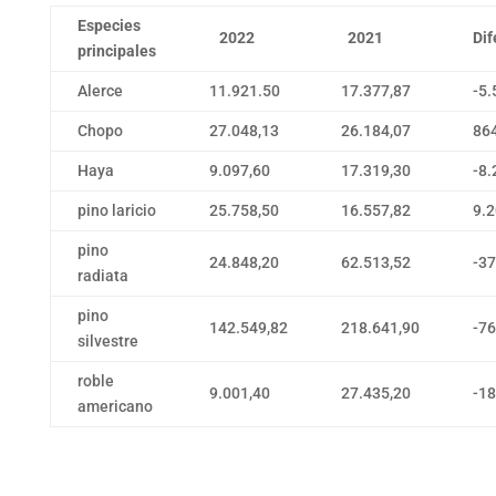
Especies
2022
2021
Dif
principales
Alerce
11.921.50
17.377,87
-5.
Chopo
27.048,13
26.184,07
86
Haya
9.097,60
17.319,30
-8.
pino laricio
25.758,50
16.557,82
9.2
pino
24.848,20
62.513,52
-37
radiata
pino
142.549,82
218.641,90
-76
silvestre
roble
9.001,40
27.435,20
-18
americano