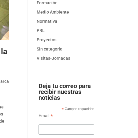
Formación
Medio Ambiente
Normativa
PRL
Proyectos
Sin categoría
 la
Visitas-Jornadas
marca
Deja tu correo para
recibir nuestras
noticias
ue
*
Campos requeridos
es
*
Email
 de