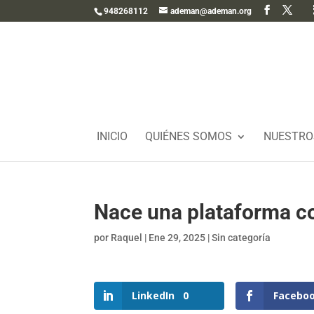
948268112
ademan@ademan.org
INICIO
QUIÉNES SOMOS
NUESTRO
Nace una plataforma co
por
Raquel
|
Ene 29, 2025
|
Sin categoría
LinkedIn
0
Facebo