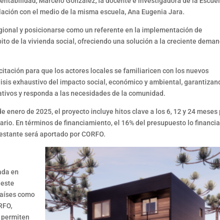
tentabilidad, Marcelo González; la docente e investigadora de la Escue
ulación con el medio de la misma escuela, Ana Eugenia Jara.
egional y posicionarse como un referente en la implementación de
ito de la vivienda social, ofreciendo una solución a la creciente dema
citación para que los actores locales se familiaricen con los nuevos
isis exhaustivo del impacto social, económico y ambiental, garantizan
ativos y responda a las necesidades de la comunidad.
 enero de 2025, el proyecto incluye hitos clave a los 6, 12 y 24 meses
sario. En términos de financiamiento, el 16% del presupuesto lo financia
restante será aportado por CORFO.
ada en
 este
países como
ORFO,
s permiten