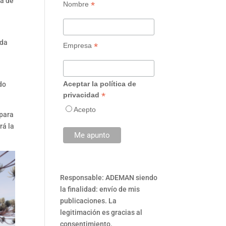
la de
*
Nombre
nda
*
Empresa
Aceptar la política de
do
*
privacidad
Acepto
 para
rá la
Responsable: ADEMAN siendo
la finalidad: envío de mis
publicaciones. La
legitimación es gracias al
consentimiento.