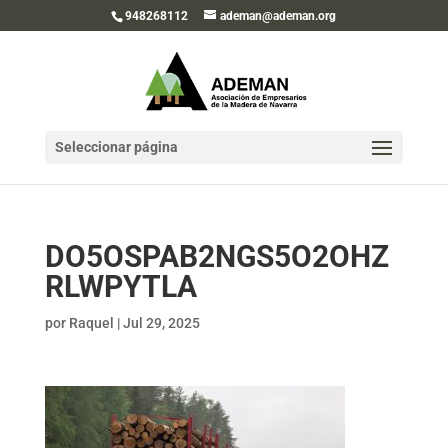
948268112
ademan@ademan.org
Seleccionar página
DO5OSPAB2NGS5O2OHZ
RLWPYTLA
por
Raquel
|
Jul 29, 2025