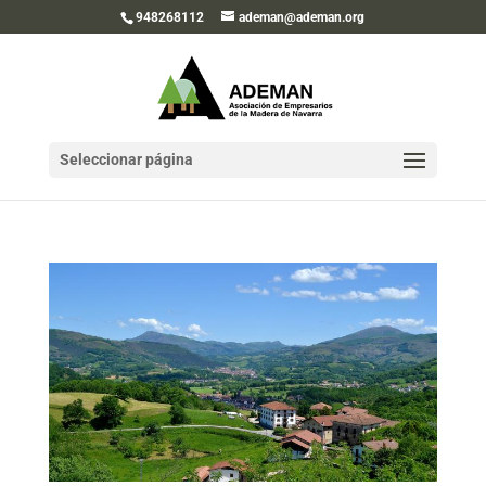
948268112
ademan@ademan.org
Seleccionar página