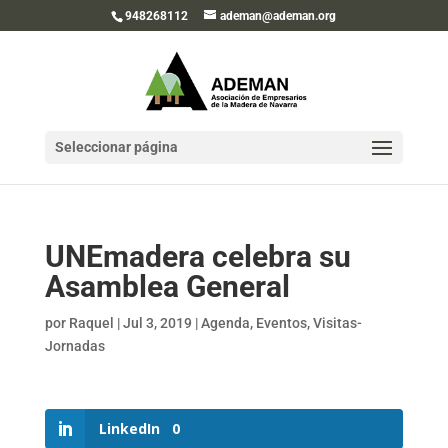
948268112
ademan@ademan.org
Seleccionar página
UNEmadera celebra su
Asamblea General
por
Raquel
|
Jul 3, 2019
|
Agenda
,
Eventos
,
Visitas-
Jornadas
LinkedIn
0