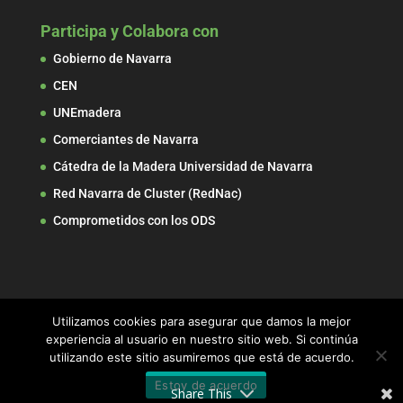
Participa y Colabora con
Gobierno de Navarra
CEN
UNEmadera
Comerciantes de Navarra
Cátedra de la Madera Universidad de Navarra
Red Navarra de Cluster (RedNac)
Comprometidos con los ODS
Utilizamos cookies para asegurar que damos la mejor
experiencia al usuario en nuestro sitio web. Si continúa
utilizando este sitio asumiremos que está de acuerdo.
© 2017 ADEMAN, Asociación de Empresarios de la
Estoy de acuerdo
Madera de Navarra
Share This